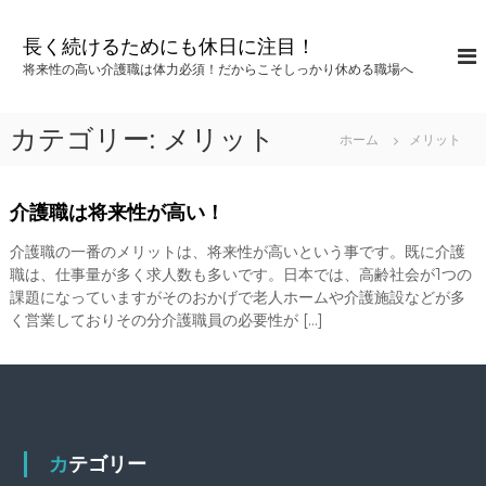
コ
ン
長く続けるためにも休日に注目！
テ
将来性の高い介護職は体力必須！だからこそしっかり休める職場へ
ン
ツ
へ
カテゴリー:
メリット
ホーム
メリット
ス
キ
ッ
介護職は将来性が高い！
プ
介護職の一番のメリットは、将来性が高いという事です。既に介護
職は、仕事量が多く求人数も多いです。日本では、高齢社会が1つの
課題になっていますがそのおかげで老人ホームや介護施設などが多
く営業しておりその分介護職員の必要性が […]
カテゴリー